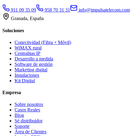
911 09 35 09
958 70 31 31
info@impulsatelecom.com
Granada, España
Soluciones
Conectividad (Fibra + Móvil)
WiMAX rural
Centralitas IP
Desarrollo a medida
Software de gestión
Marketing digital
Instalaciones
Kit Digital
Empresa
Sobre nosotros
Casos Reales
Blog
Sé distribuidor
Soporte
Área de Clientes