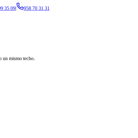
09 35 09
|
958 70 31 31
jo un mismo techo.