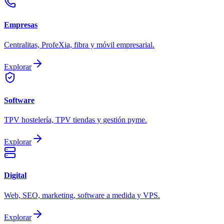
Empresas
Centralitas, ProfeXia, fibra y móvil empresarial.
Explorar
Software
TPV hostelería, TPV tiendas y gestión pyme.
Explorar
Digital
Web, SEO, marketing, software a medida y VPS.
Explorar