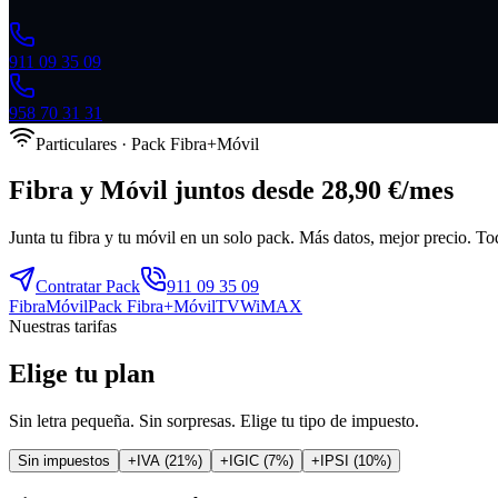
911 09 35 09
958 70 31 31
Particulares · Pack Fibra+Móvil
Fibra y Móvil juntos desde 28,90 €/mes
Junta tu fibra y tu móvil en un solo pack. Más datos, mejor precio. T
Contratar Pack
911 09 35 09
Fibra
Móvil
Pack Fibra+Móvil
TV
WiMAX
Nuestras tarifas
Elige tu plan
Sin letra pequeña. Sin sorpresas. Elige tu tipo de impuesto.
Sin impuestos
+IVA (21%)
+IGIC (7%)
+IPSI (10%)