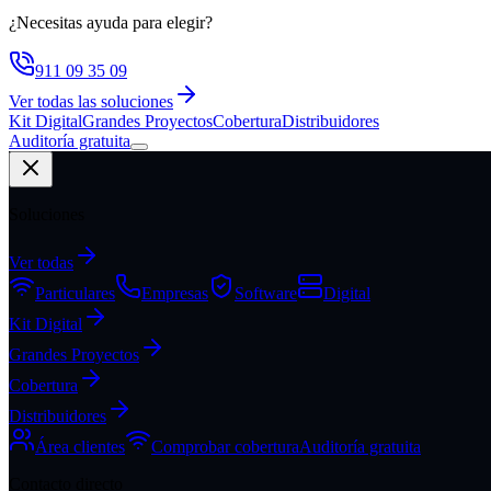
¿Necesitas ayuda para elegir?
911 09 35 09
Ver todas las soluciones
Kit Digital
Grandes Proyectos
Cobertura
Distribuidores
Auditoría gratuita
Soluciones
Ver todas
Particulares
Empresas
Software
Digital
Kit Digital
Grandes Proyectos
Cobertura
Distribuidores
Área clientes
Comprobar cobertura
Auditoría gratuita
Contacto directo