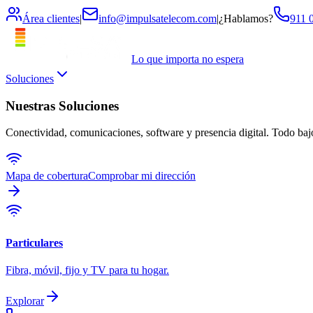
Área clientes
|
info@impulsatelecom.com
|
¿Hablamos?
911 
Lo que importa no espera
Soluciones
Nuestras Soluciones
Conectividad, comunicaciones, software y presencia digital. Todo ba
Mapa de cobertura
Comprobar mi dirección
Particulares
Fibra, móvil, fijo y TV para tu hogar.
Explorar