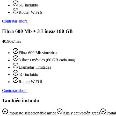
5G incluido
Router WiFi 6
Contratar ahora
Fibra 600 Mb + 3 Líneas 180 GB
40,90€
/mes
Fibra 600 Mb simétrica
3 líneas móviles (60 GB cada una)
Llamadas ilimitadas
5G incluido
Router WiFi 6
Contratar ahora
También incluido
Impuesto seleccionable arriba
Alta y activación gratis
Portab