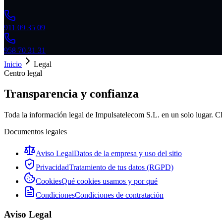
911 09 35 09
958 70 31 31
Inicio
Legal
Centro legal
Transparencia y confianza
Toda la información legal de Impulsatelecom S.L. en un solo lugar. Cl
Documentos legales
Aviso Legal
Datos de la empresa y uso del sitio
Privacidad
Tratamiento de tus datos (RGPD)
Cookies
Qué cookies usamos y por qué
Condiciones
Condiciones de contratación
Aviso Legal