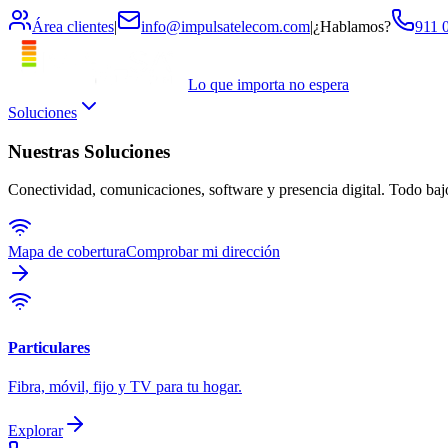
Área clientes
|
info@impulsatelecom.com
|
¿Hablamos?
911 
Lo que importa no espera
Soluciones
Nuestras Soluciones
Conectividad, comunicaciones, software y presencia digital. Todo ba
Mapa de cobertura
Comprobar mi dirección
Particulares
Fibra, móvil, fijo y TV para tu hogar.
Explorar