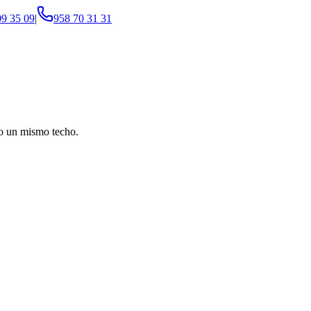
09 35 09
|
958 70 31 31
jo un mismo techo.