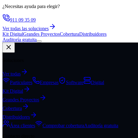
¿Necesitas ayuda para elegir?
911 09 35 09
Ver todas las soluciones
Kit Digital
Grandes Proyectos
Cobertura
Distribuidores
Auditoría gratuita
Soluciones
Ver todas
Particulares
Empresas
Software
Digital
Kit Digital
Grandes Proyectos
Cobertura
Distribuidores
Área clientes
Comprobar cobertura
Auditoría gratuita
Contacto directo