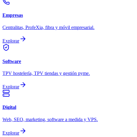
Empresas
Centralitas, ProfeXia, fibra y móvil empresarial.
Explorar
Software
TPV hostelería, TPV tiendas y gestión pyme.
Explorar
Digital
Web, SEO, marketing, software a medida y VPS.
Explorar