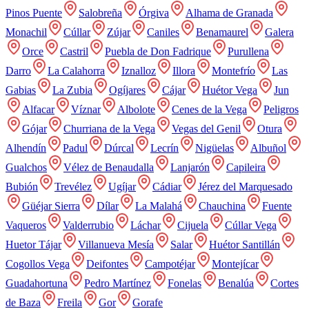
Pinos Puente
Salobreña
Órgiva
Alhama de Granada
Monachil
Cúllar
Zújar
Caniles
Benamaurel
Galera
Orce
Castril
Puebla de Don Fadrique
Purullena
Darro
La Calahorra
Iznalloz
Illora
Montefrío
Las
Gabias
La Zubia
Ogíjares
Cájar
Huétor Vega
Jun
Alfacar
Víznar
Albolote
Cenes de la Vega
Peligros
Gójar
Churriana de la Vega
Vegas del Genil
Otura
Alhendín
Padul
Dúrcal
Lecrín
Nigüelas
Albuñol
Gualchos
Vélez de Benaudalla
Lanjarón
Capileira
Bubión
Trevélez
Ugíjar
Cádiar
Jérez del Marquesado
Güéjar Sierra
Dílar
La Malahá
Chauchina
Fuente
Vaqueros
Valderrubio
Láchar
Cijuela
Cúllar Vega
Huetor Tájar
Villanueva Mesía
Salar
Huétor Santillán
Cogollos Vega
Deifontes
Campotéjar
Montejícar
Guadahortuna
Pedro Martínez
Fonelas
Benalúa
Cortes
de Baza
Freila
Gor
Gorafe