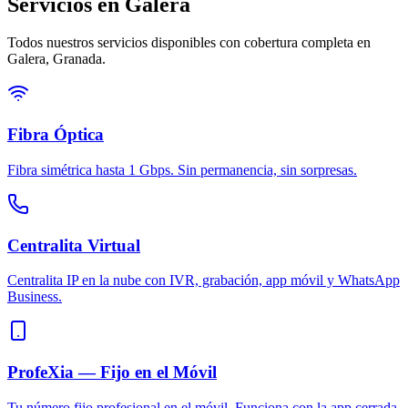
Servicios en
Galera
Todos nuestros servicios disponibles con cobertura completa en
Galera
,
Granada
.
Fibra Óptica
Fibra simétrica hasta 1 Gbps. Sin permanencia, sin sorpresas.
Centralita Virtual
Centralita IP en la nube con IVR, grabación, app móvil y WhatsApp
Business.
ProfeXia — Fijo en el Móvil
Tu número fijo profesional en el móvil. Funciona con la app cerrada.